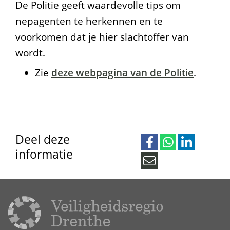
De Politie geeft waardevolle tips om
t
nepagenten te herkennen en te
i
voorkomen dat je hier slachtoffer van
e
wordt.
f
Zie
deze webpagina van de Politie
.
i
n
D
Deel deze
r
informatie
D
D
D
e
e
e
e
M
n
l
l
l
a
e
e
e
i
t
n
n
n
l
h
o
o
o