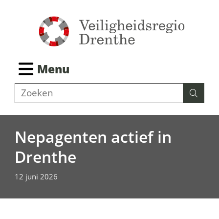
Ga
naar
de
inhoud
Ingeklapt
Menu
Z
Zoeken
Zoeke
o
e
k
Nepagenten actief in
e
Drenthe
n
12 juni 2026