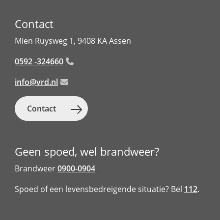
d
p
p
p
e
e
Contact
F
W
L
z
a
h
i
Mien Ruysweg 1, 9408 KA Assen
e
c
a
n
p
0592 -324660
e
t
k
a
b
s
e
info@vrd.nl
g
o
a
d
i
o
p
I
Contact
n
k
p
n
a
Geen spoed, wel brandweer?
Brandweer
0900-0904
Spoed of een levensbedreigende situatie? Bel
112
.