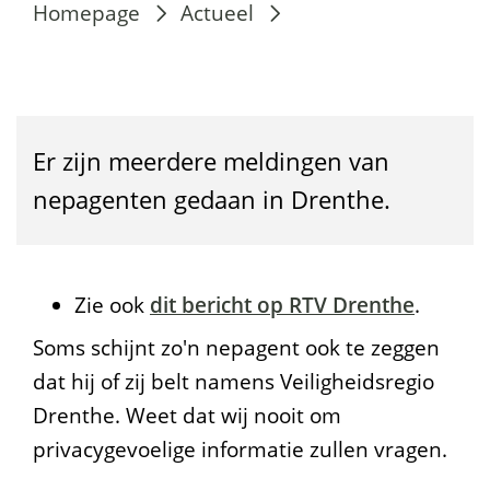
N
Homepage
Actueel
e
p
a
Er zijn meerdere meldingen van
g
nepagenten gedaan in Drenthe.
e
n
t
Zie ook
dit bericht op RTV Drenthe
.
e
Soms schijnt zo'n nepagent ook te zeggen
dat hij of zij belt namens Veiligheidsregio
n
Drenthe. Weet dat wij nooit om
a
privacygevoelige informatie zullen vragen.
c