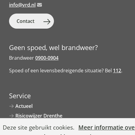
b
s
e
info@vrd.nl
g
o
a
d
i
o
p
I
Contact
n
k
p
n
a
Geen spoed, wel brandweer?
Brandweer
0900-0904
Spoed of een levensbedreigende situatie? Bel
112
.
Service
Actueel
Risicowijzer Drenthe
Cookies
Toegankelijkheid
Hier
Deze site gebruikt cookies.
Meer informatie ove