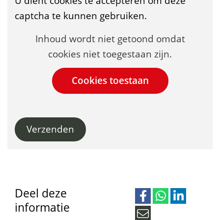
U dient cookies te accepteren om deze
captcha te kunnen gebruiken.
Cookies
Hier
Inhoud wordt niet getoond omdat
toestaan?
kan
cookies niet toegestaan zijn.
het
gebruik
van
cookies
Verzenden
op
deze
website
worden
toegestaan
Deel deze
informatie
of
D
D
D