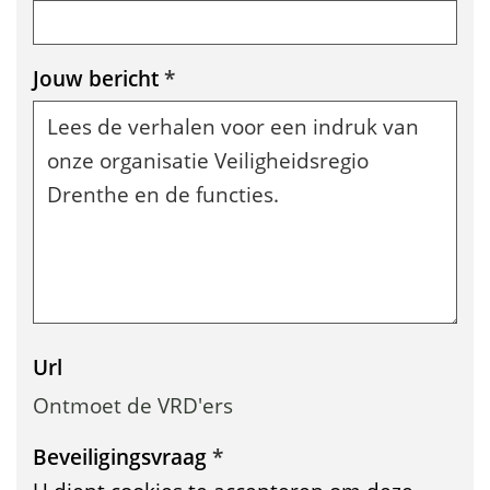
s
t
Jouw bericht
*
u
r
e
n
Url
Ontmoet de VRD'ers
Beveiligingsvraag
*