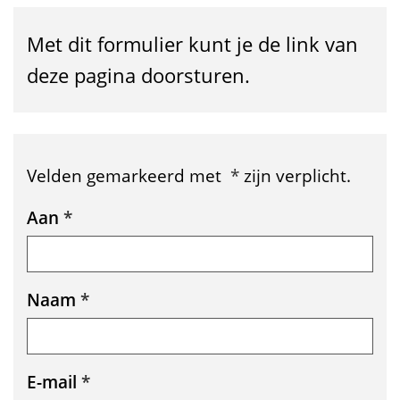
g
i
Met dit formulier kunt je de link van
n
deze pagina doorsturen.
a
l
i
Velden gemarkeerd met
*
zijn verplicht.
n
Uw
Aan
*
k
gegevens
d
Naam
*
o
o
r
E-mail
*