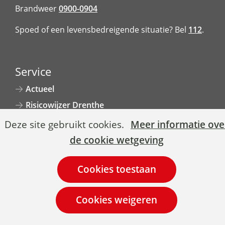
Brandweer
0900-0904
Spoed of een levensbedreigende situatie? Bel
112
.
Service
Actueel
Risicowijzer Drenthe
Toegankelijkheid
Cookies
Hier
Deze site gebruikt cookies.
Meer informatie ove
Privacyverklaring
toestaan?
kan
de cookie wetgeving
Archief
het
gebruik
van
V
cookies
o
Facebook
LinkedIn
Youtube
op
l