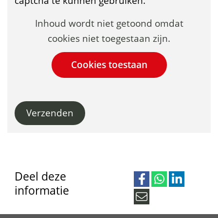
captcha te kunnen gebruiken.
Cookies
Hier
Inhoud wordt niet getoond omdat
toestaan?
kan
cookies niet toegestaan zijn.
het
gebruik
van
cookies
Verzenden
op
deze
website
worden
toegestaan
Deel deze
informatie
of
D
D
D
geweigerd.
e
e
e
M