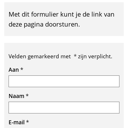
g
i
Met dit formulier kunt je de link van
n
deze pagina doorsturen.
a
l
i
Velden gemarkeerd met
*
zijn verplicht.
n
Uw
Aan
*
k
gegevens
d
Naam
*
o
o
r
E-mail
*