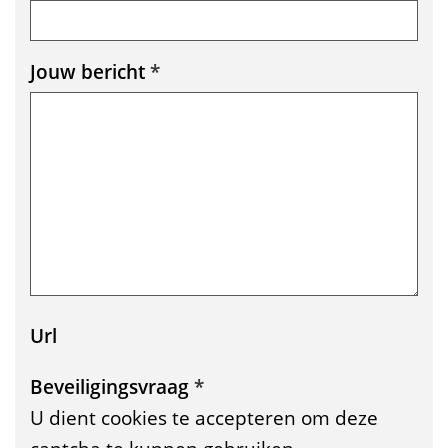
s
t
Jouw bericht
*
u
r
e
n
Url
Beveiligingsvraag
*
U dient cookies te accepteren om deze