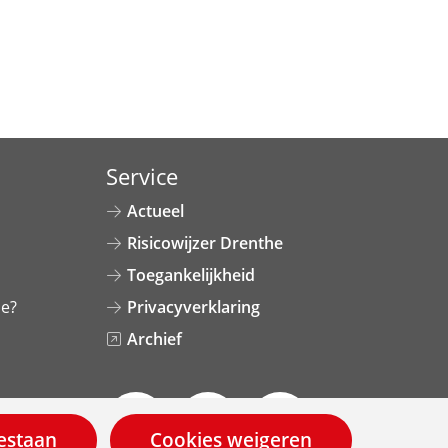
Service
Actueel
Risicowijzer Drenthe
Toegankelijkheid
ie?
Privacyverklaring
Archief
V