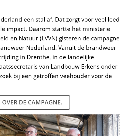
i
derland een stal af. Dat zorgt voor veel leed
l
ële impact. Daarom startte het ministerie
i
heid en Natuur (LVVN) gisteren de campagne
g
Brandweer Nederland. Vanuit de brandweer
h
ijding in Drenthe, in de landelijke
staatssecretaris van Landbouw Erkens onder
e
ezoek bij een getroffen veehouder voor de
i
d
s
E OVER DE CAMPAGNE.
r
e