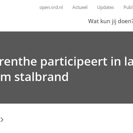
Ga
open.vrd.nl
Actueel
Updates
Publ
naar
Wat kun jij doen
de
inhoud
renthe participeert in l
m stalbrand
V
e