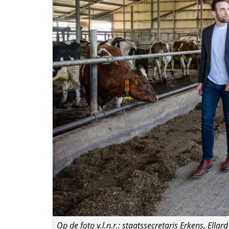
Op de foto v.l.n.r.: staatssecretaris Erkens, Ell