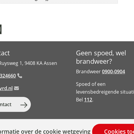
r
t
i
c
i
act
Geen spoed, wel
p
brandweer?
Ruysweg 1, 9408 KA Assen
e
Brandweer
0900-0904
-324660
e
Spoed of een
vrd.nl
levensbedreigende situat
r
Bel
112
.
t
ntact
i
n
ormatie over de cookie wetgeving